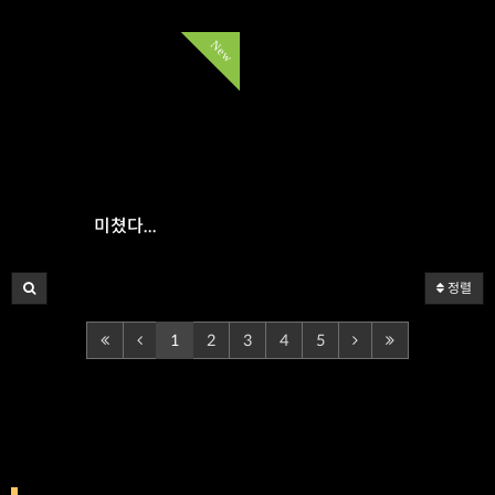
New
미쳤다...
정렬
1
2
3
4
5