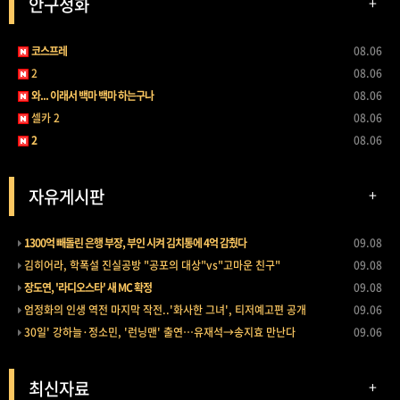
안구정화
+
코스프레
08.06
2
08.06
와... 이래서 백마 백마 하는구나
08.06
셀카 2
08.06
2
08.06
자유게시판
+
1300억 빼돌린 은행 부장, 부인 시켜 김치통에 4억 감췄다
09.08
김히어라, 학폭설 진실공방 "공포의 대상"vs"고마운 친구"
09.08
장도연, '라디오스타' 새 MC 확정
09.08
엄정화의 인생 역전 마지막 작전..'화사한 그녀', 티저예고편 공개
09.06
30일' 강하늘·정소민, '런닝맨' 출연…유재석→송지효 만난다
09.06
최신자료
+