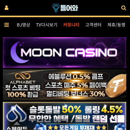
스젠더
BJ영상
TV다시보기
커뮤니티
고객센터
제휴/동맹
자유게시판
홍보게시판
안구정화
이벤트
야설