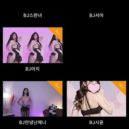
BJ스완녀
BJ서아
Hot
BJ아지
Hot
Hot
BJ안녕난체니
BJ시윤