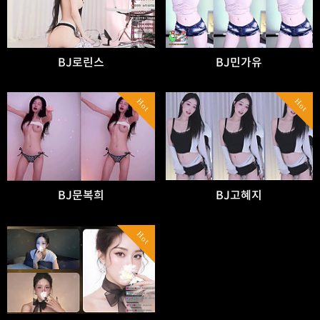
BJ로린스
BJ민가유
Hot
Hot
BJ문복희
BJ고혜지
Hot