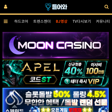
양영상
하드코어
트렌스젠더
BJ영상
TV다시보기
커뮤니티