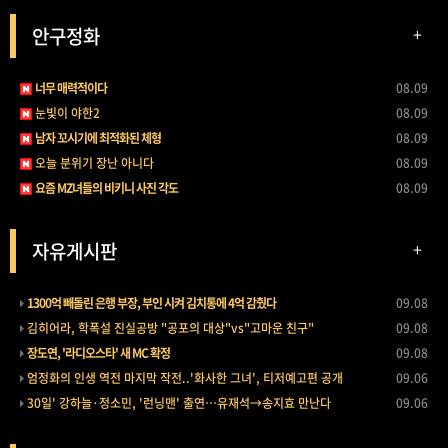
안구정화
+
너무 매력적이다
08.09
눈빛이 야한2
08.09
남자 꼬시기에 최적화된 체형
08.09
오늘 분위기 장난 아니다
08.09
요즘 MZ녀들의 비키니 사진 각도
08.09
자유게시판
+
1300억 빼돌린 은행 부장, 부인 시켜 김치통에 4억 감췄다
09.08
김히어라, 학폭설 진실공방 "공포의 대상"vs"고마운 친구"
09.08
장도연, '라디오스타' 새 MC 확정
09.08
엄정화의 인생 역전 마지막 작전..'화사한 그녀', 티저예고편 공개
09.06
30일' 강하늘·정소민, '런닝맨' 출연…유재석→송지효 만난다
09.06